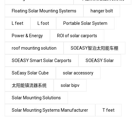
Floating Solar Mounting Systems
hanger bolt
L feet
L foot
Portable Solar System
Power & Energy
ROI of solar carports
roof mounting solution
SOEASY智泊太阳能车棚
SOEASY Smart Solar Carports
SOEASY Solar
SoEasy Solar Cube
solar accessory
太阳能镇流器系统
solar bipv
Solar Mounting Solutions
Solar Mounting Systems Manufacturer
T feet