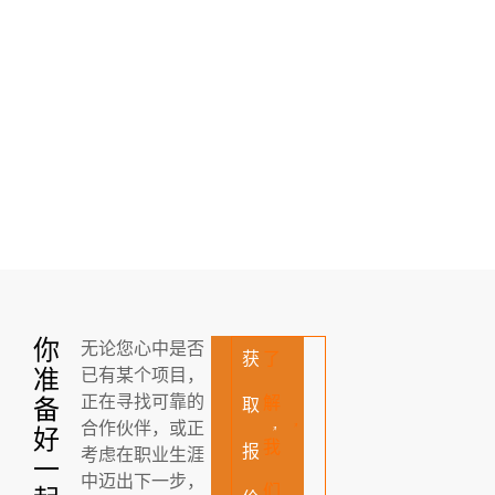
你
无论您心中是否
获
了
准
已有某个项目，
正在寻找可靠的
解
备
取
合作伙伴，或正
好
我
报
考虑在职业生涯
一
中迈出下一步，
们