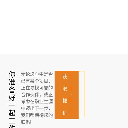
你
无论您心中是否
获
了
准
已有某个项目，
正在寻找可靠的
解
备
取
合作伙伴，或正
好
我
报
考虑在职业生涯
一
中迈出下一步，
们
起
价
我们都期待您的
工
联系!