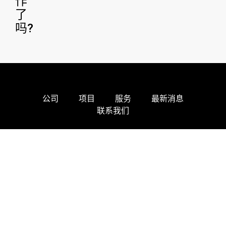
作
了
吗?
公司
项目
服务
最新消息
联系我们
建设更美好的未来--创新、可持