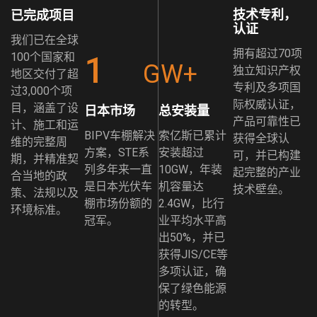
技术专利，
已完成项目
认证
我们已在全球
拥有超过70项
100个国家和
1
GW+
独立知识产权
地区交付了超
专利及多项国
过3,000个项
际权威认证，
目，涵盖了设
日本市场
总安装量
产品可靠性已
计、施工和运
BIPV车棚解决
索亿斯已累计
获得全球认
维的完整周
方案，STE系
安装超过
可，并已构建
期，并精准契
列多年来一直
10GW，年装
起完整的产业
合当地的政
是日本光伏车
机容量达
技术壁垒。
策、法规以及
棚市场份额的
2.4GW，比行
环境标准。
冠军。
业平均水平高
出50%，并已
获得JIS/CE等
多项认证，确
保了绿色能源
的转型。