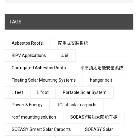
TAGS
Asbestos Roofs:
配重式安装系统
BIPV Applications
认证
Corrugated Asbestos Roofs
平屋顶太阳能安装系统
Floating Solar Mounting Systems
hanger bolt
L feet
L foot
Portable Solar System
Power & Energy
ROI of solar carports
roof mounting solution
SOEASY智泊太阳能车棚
SOEASY Smart Solar Carports
SOEASY Solar