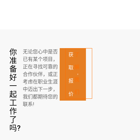
你
无论您心中是否
获
了
准
已有某个项目，
正在寻找可靠的
解
备
取
合作伙伴，或正
好
我
报
考虑在职业生涯
一
中迈出下一步，
们
起
价
我们都期待您的
工
联系!
作
了
吗?