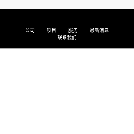
公司
项目
服务
最新消息
联系我们
建设更美好的未来--创新、可持
续、可靠。