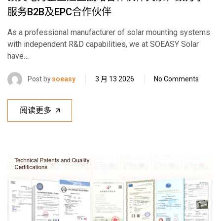
服务B2B及EPC合作伙伴
As a professional manufacturer of solar mounting systems
with independent R&D capabilities, we at SOEASY Solar
have…
Post by
soeasy
3 月 13 2026
No Comments
阅读更多