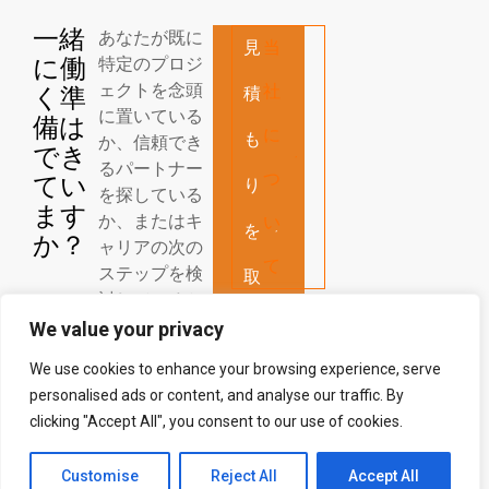
一緒
あなたが既に
見
当
に働
特定のプロジ
ェクトを念頭
社
く準
積
に置いている
備は
に
も
か、信頼でき
でき
るパートナー
つ
てい
り
を探している
ます
か、またはキ
い
を
か？
ャリアの次の
て
ステップを検
取
討しているか
得
に関わらず、
We value your privacy
私たちはあな
す
We use cookies to enhance your browsing experience, serve
たの連絡を心
personalised ads or content, and analyse our traffic. By
よりお待ちし
る
clicking "Accept All", you consent to our use of cookies.
ております！
Customise
Reject All
Accept All