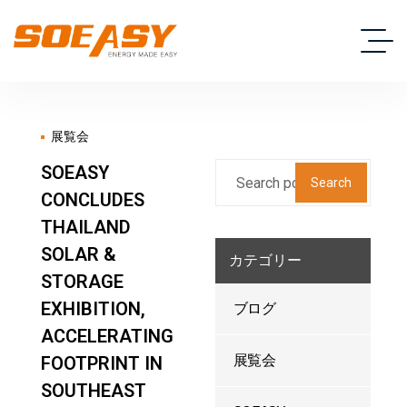
展覧会
SOEASY
Search
CONCLUDES
THAILAND
SOLAR &
カテゴリー
STORAGE
EXHIBITION,
ブログ
ACCELERATING
展覧会
FOOTPRINT IN
SOUTHEAST