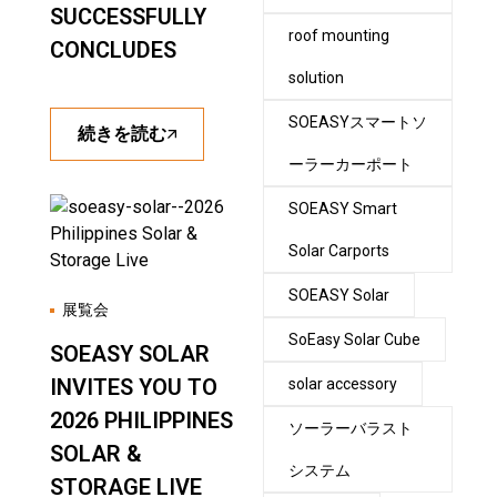
SUCCESSFULLY
roof mounting
CONCLUDES
solution
SOEASYスマートソ
続きを読む
ーラーカーポート
SOEASY Smart
Solar Carports
SOEASY Solar
展覧会
SoEasy Solar Cube
SOEASY SOLAR
INVITES YOU TO
solar accessory
2026 PHILIPPINES
ソーラーバラスト
SOLAR &
システム
STORAGE LIVE