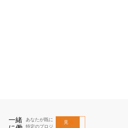
一緒
あなたが既に
見
当
に働
特定のプロジ