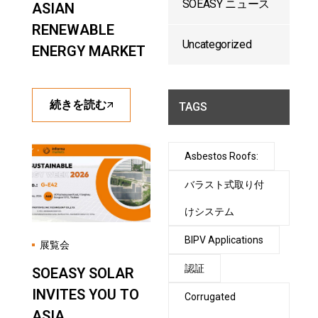
SOEASY ニュース
ASIAN
RENEWABLE
Uncategorized
ENERGY MARKET
続きを読む
TAGS
Asbestos Roofs:
バラスト式取り付
けシステム
BIPV Applications
展覧会
認証
SOEASY SOLAR
INVITES YOU TO
Corrugated
ASIA