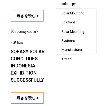
solar bipv
Solar Mounting
続きを読む
Solutions
Solar Mounting
Systems
展覧会
Manufacturer
SOEASY SOLAR
CONCLUDES
T feet
INDONESIA
EXHIBITION
SUCCESSFULLY
続きを読む