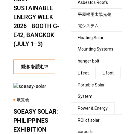
Asbestos Roofs
SUSTAINABLE
平屋根用太陽光発
ENERGY WEEK
2026 | BOOTH G-
電システム
E42, BANGKOK
Floating Solar
(JULY 1–3)
Mounting Systems
hanger bolt
続きを読む
L feet
L foot
Portable Solar
System
展覧会
Power & Energy
SOEASY SOLAR:
PHILIPPINES
ROI of solar
EXHIBITION
carports