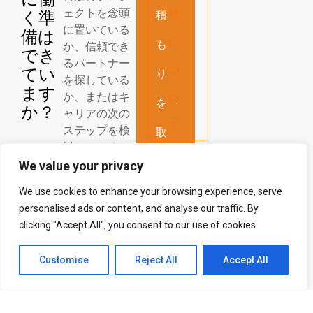
ェクトを念頭
社
く準
積
に置いている
備は
に
も
か、信頼でき
でき
るパートナー
つ
てい
り
を探している
ます
か、またはキ
い
を
か？
ャリアの次の
て
ステップを検
取
討しているか
得
に関わらず、
We value your privacy
私たちはあな
す
We use cookies to enhance your browsing experience, serve
たの連絡を心
personalised ads or content, and analyse our traffic. By
よりお待ちし
る
clicking "Accept All", you consent to our use of cookies.
ております！
Customise
Reject All
Accept All