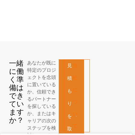
一緒
あなたが既に
見
当
に働
特定のプロジ
ェクトを念頭
社
く準
積
に置いている
備は
に
も
か、信頼でき
でき
るパートナー
つ
てい
り
を探している
ます
か、またはキ
い
を
か？
ャリアの次の
て
ステップを検
取