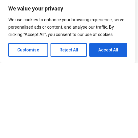
討しているか
得
に関わらず、
We value your privacy
私たちはあな
す
We use cookies to enhance your browsing experience, serve
たの連絡を心
personalised ads or content, and analyse our traffic. By
よりお待ちし
る
clicking "Accept All", you consent to our use of cookies.
ております！
Customise
Reject All
Accept All
会社
プロジェクト
サービス
最新情報
お問い合わせ