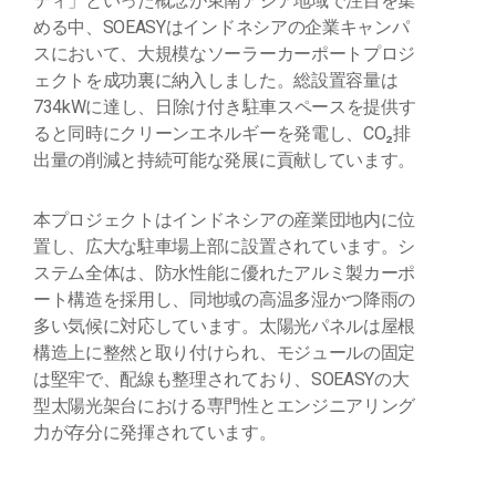
ティ」といった概念が東南アジア地域で注目を集
める中、SOEASYはインドネシアの企業キャンパ
スにおいて、大規模なソーラーカーポートプロジ
ェクトを成功裏に納入しました。総設置容量は
734kWに達し、日除け付き駐車スペースを提供す
ると同時にクリーンエネルギーを発電し、CO₂排
出量の削減と持続可能な発展に貢献しています。
本プロジェクトはインドネシアの産業団地内に位
置し、広大な駐車場上部に設置されています。シ
ステム全体は、防水性能に優れたアルミ製カーポ
ート構造を採用し、同地域の高温多湿かつ降雨の
多い気候に対応しています。太陽光パネルは屋根
構造上に整然と取り付けられ、モジュールの固定
は堅牢で、配線も整理されており、SOEASYの大
型太陽光架台における専門性とエンジニアリング
力が存分に発揮されています。