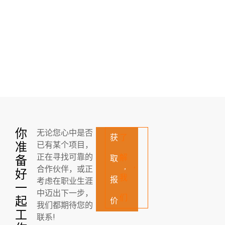
你
无论您心中是否
获
了
准
已有某个项目，
正在寻找可靠的
解
备
取
合作伙伴，或正
好
我
报
考虑在职业生涯
一
中迈出下一步，
们
起
价
我们都期待您的
工
联系!