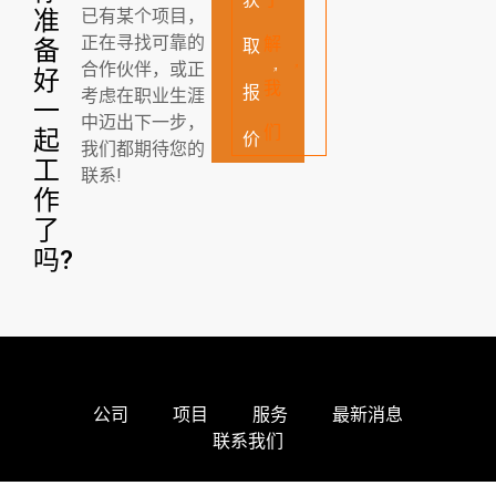
准
已有某个项目，
正在寻找可靠的
解
备
取
合作伙伴，或正
好
我
报
考虑在职业生涯
一
中迈出下一步，
们
起
价
我们都期待您的
工
联系!
作
了
吗?
公司
项目
服务
最新消息
联系我们