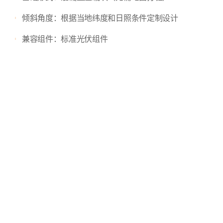
倾斜角度：根据当地纬度和日照条件定制设计
兼容组件：标准光伏组件
客户反馈：
“整个项目进展顺利高效，结构稳固且设计合理，压载
Leo