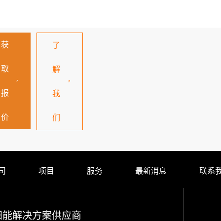
获
了
取
解
报
我
价
们
司
项目
服务
最新消息
联系
阳能解决方案供应商