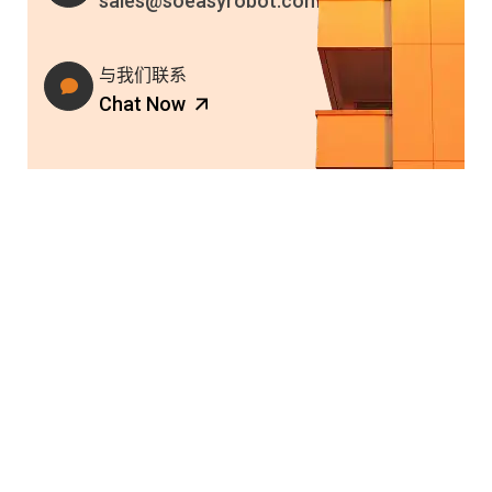
sales@soeasyrobot.com
与我们联系
Chat Now