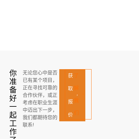
你
无论您心中是否
获
了
准
已有某个项目，
正在寻找可靠的
解
备
取
合作伙伴，或正
好
我
报
考虑在职业生涯
一
中迈出下一步，
们
起
价
我们都期待您的
工
联系!
作